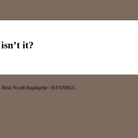
sn’t it?
kz B Blok No:48 Başakşehir / İSTANBUL