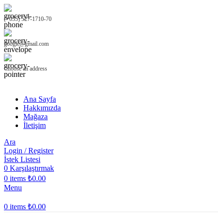
(+035) 527-1710-70
google@gmail.com
Choose an address
Ana Sayfa
Hakkımızda
Mağaza
İletişim
Ara
Login / Register
İstek Listesi
0
Karşılaştırmak
0
items
₺
0.00
Menu
0
items
₺
0.00