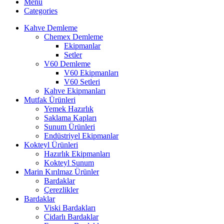
Menu
Categories
Kahve Demleme
Chemex Demleme
Ekipmanlar
Setler
V60 Demleme
V60 Ekipmanları
V60 Setleri
Kahve Ekipmanları
Mutfak Ürünleri
Yemek Hazırlık
Saklama Kapları
Sunum Ürünleri
Endüstriyel Ekipmanlar
Kokteyl Ürünleri
Hazırlık Ekipmanları
Kokteyl Sunum
Marin Kırılmaz Ürünler
Bardaklar
Çerezlikler
Bardaklar
Viski Bardakları
Cidarlı Bardaklar