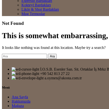
Espresso Bardakları
Kokteyl Bardakları
Likör & Shot Bardakları
Mug Termoslar
Not Found
This is somewhat embarrassing, i
It looks like nothing was found at this location. Maybe try a search?
Ara
İ.O.S.B. Esenler San. Sit. Ortaklar İş Mr
+90 542 813 27 22
a.oymen@akosta.com.tr
Menü
Ana Sayfa
Hakkımızda
Mağaza