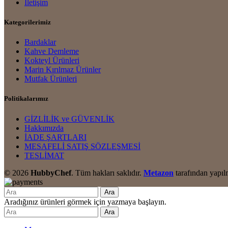
İletişim
Kategorilerimiz
Bardaklar
Kahve Demleme
Kokteyl Ürünleri
Marin Kırılmaz Ürünler
Mutfak Ürünleri
Politikalarımız
GİZLİLİK ve GÜVENLİK
Hakkımızda
İADE ŞARTLARI
MESAFELİ SATIŞ SÖZLEŞMESİ
TESLİMAT
© 2026
HubbyChef
. Tüm hakları saklıdır.
Metazon
tarafından yapılm
Ara
Aradığınız ürünleri görmek için yazmaya başlayın.
Ara